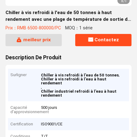
1
/
1
Chiller à vis refroidi à l'eau de 50 tonnes à haut
rendement avec une plage de température de sortie de
5 à 15 °C
Prix：RMB 6500-800000/PC
MOQ：1 série
meilleur prix
Contactez
Description De Produit
Surligner
,
Chiller à vis refroidi à l'eau de 50 tonnes
Chiller à vis refroidi à l'eau à haut
rendement
,
Chiller industriel refroidi à l'eau à haut
rendement
Capacité
500 jours
d'approvisionnement
Certification
ISO9001/CE
Conditions
T/T