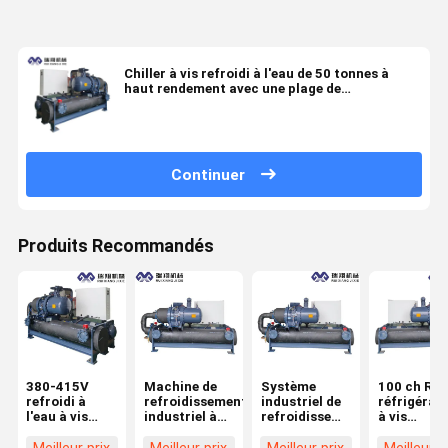
Chiller à vis refroidi à l'eau de 50 tonnes à
haut rendement avec une plage de
température de sortie de 5 à 15 °C
Continuer
Produits Recommandés
380-415V
Machine de
Système
100 ch R1
refroidi à
refroidissement
industriel de
réfrigérat
l'eau à vis
industriel à
refroidissement
à vis
réfrigérateur
vis à eau avec
à vis refroidi
refroidiss
52.5kw
évaporateur à
à l'eau de 200
d'eau refro