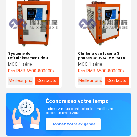
Système de
Chiller à eau laser à 3
refroidissement de 3
phases 380V/415V R410a
chevaux pour la machine
Petit refroidisseur laser
MOQ:
1 série
MOQ:
1 série
laser Système de
Prix:
RMB 6500-800000/PC
Prix:
RMB 6500-800000/PC
refroidissement de petite
taille avec système de
Meilleur prix
Contacts
Meilleur prix
Contacts
commande PLC
Économisez votre temps
Laissez-nous contacter les meilleurs
produits avec vous.
Donnez votre exigence