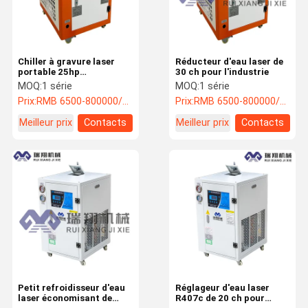
Chiller à gravure laser
Réducteur d'eau laser de
portable 25hp
30 ch pour l'industrie
refroidisseur d'eau laser
MOQ:
1 série
MOQ:
1 série
intérieur
Prix:
RMB 6500-800000/PC
Prix:
RMB 6500-800000/PC
Meilleur prix
Contacts
Meilleur prix
Contacts
À La Maison
Produits
À Propos De
Visite De
Nous
L'usine
Petit refroidisseur d'eau
Réglageur d'eau laser
laser économisant de
R407c de 20 ch pour