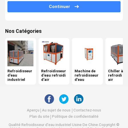
Continuer
Unité de refroidissement par eau
Chiller chimique
Nos Catégories
Refroidisseur d'eau de laser
Refroidisseur
Refroidisseur
Machine de
Chiller à vi
d'eau
d'eau refroidi
refroidisseur
refroidi pa
industriel
d'air
d'eau
air
Aperçu
Au sujet de nous
Contactez-nous
Plan du site
Politique de confidentialité
Qualité
Refroidisseur d'eau industriel
Usine De Chine.Copyright ©