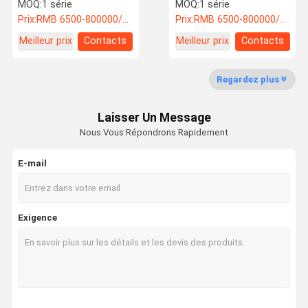
l'énergie grâce à une
machine de découpe laser
MOQ:
1 série
MOQ:
1 série
conception conviviale
Prix:
RMB 6500-800000/PC
Prix:
RMB 6500-800000/PC
Meilleur prix
Contacts
Meilleur prix
Contacts
Contrôle De
Nous
Nouvelles
Les Affaires
La Qualité
Contacter
Regardez plus
Refroidisseur d'eau industriel
Laisser Un Message
Refroidisseur d'eau refroidi d'air
Nous Vous Répondrons Rapidement
Machine de refroidisseur d'eau
E-mail
Chiller à vis refroidi par air
Chiller à vis refroidi à l'eau
Exigence
réfrigérateur résistant aux explosions
Réfrigérateur de basse température
Réchauffeur d'eau portable