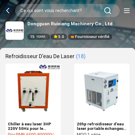
Dongguan Ruixiang Machinery Co., Ltd
15
5.0
Fournisseur vérifié
YEARS
Refroidisseur D'eau De Laser
(18)
Chiller à eau laser 3HP
20hp refroidisseur d'eau
220V 50Hz pour le
laser portable échangeur
traitement au laser
de chaleur à plaque
Prix:
RMB 6500-800000/PC
MOQ:
1 série