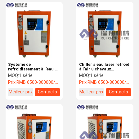
Système de
Chiller à eau laser refroidi
refroidissement à l'eau au
à l'air 8 chevaux
laser de 8 chevaux 220V
220V/50Hz Haute
MOQ:
1 série
MOQ:
1 série
efficacité
Prix:
RMB 6500-800000/PC
Prix:
RMB 6500-800000/PC
Meilleur prix
Contacts
Meilleur prix
Contacts