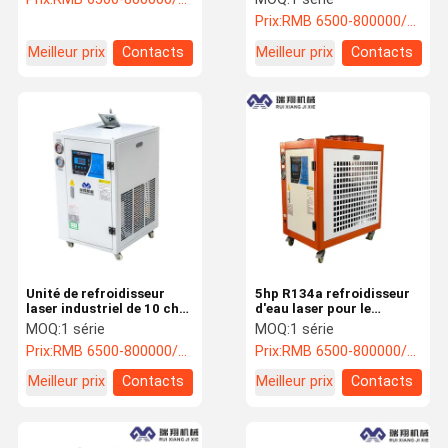
ISO9001
modulaire condensateur
Prix:
RMB 6500-800000/PC
Meilleur prix
Contacts
Meilleur prix
Contacts
Unité de refroidisseur
5hp R134a refroidisseur
laser industriel de 10 ch
d'eau laser pour le
pour une machine de
soudage à la machine
MOQ:
1 série
MOQ:
1 série
découpe laser en acier
CNC gravure
Prix:
RMB 6500-800000/PC
Prix:
RMB 6500-800000/PC
Meilleur prix
Contacts
Meilleur prix
Contacts