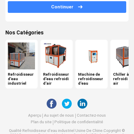
Continuer
Unité de refroidissement par eau
Chiller chimique
Nos Catégories
Refroidisseur d'eau de laser
Refroidisseur
Refroidisseur
Machine de
Chiller à vi
d'eau
d'eau refroidi
refroidisseur
refroidi pa
industriel
d'air
d'eau
air
Aperçu
Au sujet de nous
Contactez-nous
Plan du site
Politique de confidentialité
Qualité
Refroidisseur d'eau industriel
Usine De Chine.Copyright ©