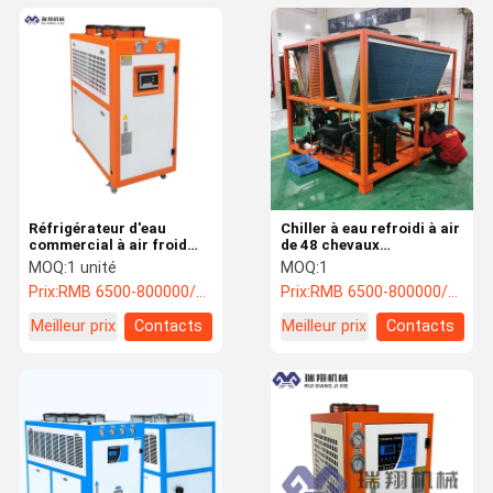
Réfrigérateur d'eau
Chiller à eau refroidi à air
commercial à air froid
de 48 chevaux
Longue durée de vie avec
personnalisé pour
MOQ:
1 unité
MOQ:
1
des normes élevées
l'impression 3D et le
Prix:
RMB 6500-800000/PC
Prix:
RMB 6500-800000/PC
moulage par injection
Meilleur prix
Contacts
Meilleur prix
Contacts