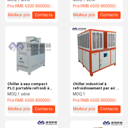
portable
Prix:
RMB 6500-800000/PC
Prix:
RMB 6500-800000/PC
Meilleur prix
Contacts
Meilleur prix
Contacts
Chiller à eau compact
Chiller industriel à
PLC portable refroidi à
refroidissement par air à
l'air Chiller à inverseur
haute efficacité à 3
MOQ:
1 série
MOQ:
1
pour le traitement des
phases de 125 ch
Prix:
RMB 6500-800000/PC
Prix:
RMB 6500-800000/PC
gaz
Meilleur prix
Contacts
Meilleur prix
Contacts