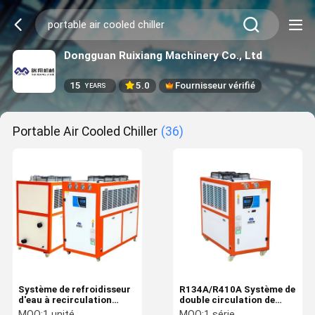
Dongguan Ruixiang Machinery Co., Ltd
15
5.0
Fournisseur vérifié
YEARS
Portable Air Cooled Chiller
(36)
Système de refroidisseur
R134A/R410A Système de
d'eau à recirculation
double circulation de
automatique de 12 ch
refroidisseur d'eau
MOQ:
1 unité
MOQ:
1 série