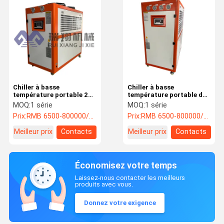
Chiller à basse
Chiller à basse
température portable 25
température portable de
tonnes Glycol Chiller
25 tonnes fiable avec
MOQ:
1 série
MOQ:
1 série
25HP 220V/50Hz
écran tactile
Prix:
RMB 6500-800000/PC
Prix:
RMB 6500-800000/PC
Meilleur prix
Contacts
Meilleur prix
Contacts
Économisez votre temps
Laissez-nous contacter les meilleurs
produits avec vous.
Donnez votre exigence