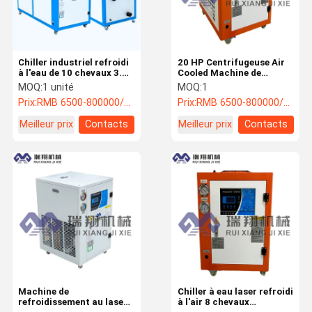
Chiller industriel refroidi
20 HP Centrifugeuse Air
à l'eau de 10 chevaux 3.18
Cooled Machine de
kW Pour le concasseur
refroidissement de l'eau
MOQ:
1 unité
MOQ:
1
Granulateur Extrudeur
pour la machine de
Prix:
RMB 6500-800000/PC
Prix:
RMB 6500-800000/PC
stratification
Meilleur prix
Contacts
Meilleur prix
Contacts
À La Maison
Produits
À Propos De
Visite De
Nous
L'usine
Machine de
Chiller à eau laser refroidi
refroidissement au laser
à l'air 8 chevaux