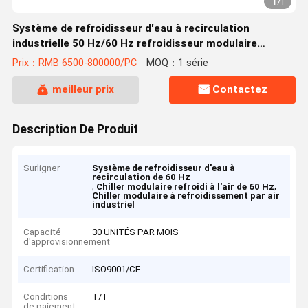
1
/
1
Système de refroidisseur d'eau à recirculation
industrielle 50 Hz/60 Hz refroidisseur modulaire
refroidi par air
Prix：RMB 6500-800000/PC
MOQ：1 série
meilleur prix
Contactez
Description De Produit
Surligner
Système de refroidisseur d'eau à
recirculation de 60 Hz
,
,
Chiller modulaire refroidi à l'air de 60 Hz
Chiller modulaire à refroidissement par air
industriel
Capacité
30 UNITÉS PAR MOIS
d'approvisionnement
Certification
ISO9001/CE
Conditions
T/T
de paiement