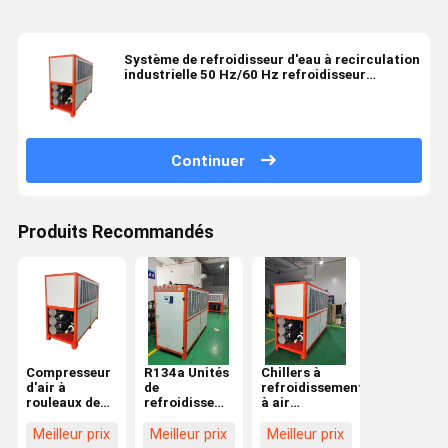
Système de refroidisseur d'eau à recirculation
industrielle 50 Hz/60 Hz refroidisseur
modulaire refroidi par air
Continuer
Produits Recommandés
Compresseur
R134a Unités
Chillers à
d'air à
de
refroidissement
rouleaux de
refroidissement
à air
15 chevaux
d'eau
comprimé en
refroidisseur
portables
acier
Meilleur prix
Meilleur prix
Meilleur prix
industriel
avec système
inoxydable