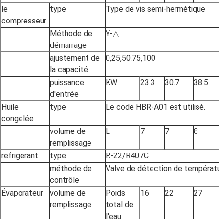
le
type
Type de vis semi-hermétique
compresseur
Méthode de
Y-△
démarrage
ajustement de
0,25,50,75,100
la capacité
puissance
KW
23.3
30.7
38.5
d'entrée
Huile
type
Le code HBR-A01 est utilisé.
congelée
volume de
L
7
7
8
remplissage
réfrigérant
type
R-22/R407C
méthode de
Valve de détection de températur
contrôle
Évaporateur
volume de
Poids
16
22
27
remplissage
total de
l'eau