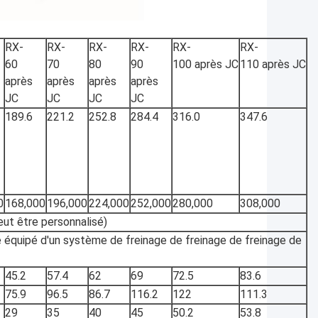
RX-
RX-
RX-
RX-
RX-
RX-
60
70
80
90
100 après JC
110 après JC
après
après
après
après
JC
JC
JC
JC
189.6
221.2
252.8
284.4
316.0
347.6
0
168,000
196,000
224,000
252,000
280,000
308,000
ut être personnalisé)
 équipé d'un système de freinage de freinage de freinage de
45.2
57.4
62
69
72.5
83.6
75.9
96.5
86.7
116.2
122
111.3
29
35
40
45
50.2
53.8