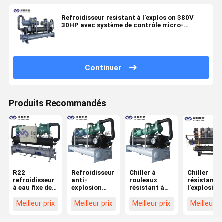
Refroidisseur résistant à l'explosion 380V
30HP avec système de contrôle micro-
ordinateur
Continuer
Produits Recommandés
R22
Refroidisseur
Chiller à
Chiller
refroidisseur
anti-
rouleaux
résistant à
à eau fixe de
explosion
résistant à
l'explosion
10 tonnes
refroidi à l'air
l'explosion à
10 tonnes
refroidisseur
pour un
380 V refroidi
R22 pour
Meilleur prix
Meilleur prix
Meilleur prix
Meilleur p
à vis à air
refroidissement
à l'eau
répondre a
industriel
sûr et
besoins de