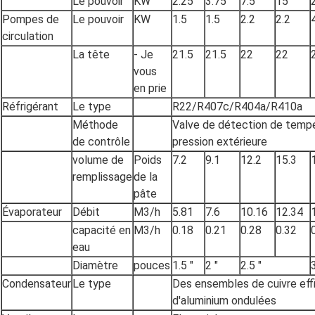
Le pouvoir
KW
2.25
3.75
7.5
15
Pompes de
Le pouvoir
KW
1.5
1.5
2.2
2.2
circulation
La tête
- Je
21.5
21.5
22
22
vous
en prie
Réfrigérant
Le type
R22/R407c/R404a/R410a
Méthode
Valve de détection de tempér
de contrôle
pression extérieure
volume de
Poids
7.2
9.1
12.2
15.3
remplissage
de la
pâte
Évaporateur
Débit
M3/h
5.81
7.6
10.16
12.34
capacité en
M3/h
0.18
0.21
0.28
0.32
eau
Diamètre
pouces
1.5 "
2 "
2.5 "
Condensateur
Le type
Des ensembles de cuivre eff
d'aluminium ondulées