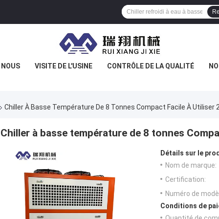
Re
E NOUS
VISITE DE L'USINE
CONTRÔLE DE LA QUALITÉ
NO
Chiller À Basse Température De 8 Tonnes Compact Facile À Utiliser
Chiller à basse température de 8 tonnes Compac
Détails sur le prod
Nom de marque:
Certification:
Numéro de modèl
Conditions de pai
Quantité de com