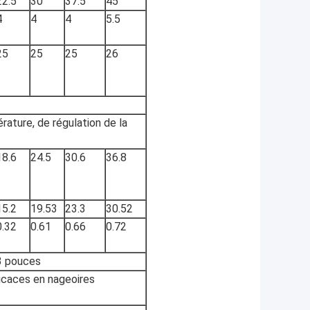
22.5
30
37.5
45
4
4
4
5.5
25
25
25
26
ature, de régulation de la
18.6
24.5
30.6
36.8
15.2
19.53
23.3
30.52
0.32
0.61
0.66
0.72
3 pouces
icaces en nageoires