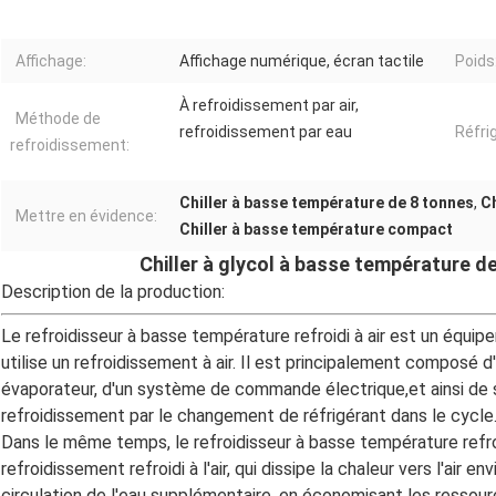
Affichage:
Affichage numérique, écran tactile
Poids
À refroidissement par air,
Méthode de
refroidissement par eau
Réfri
refroidissement:
Chiller à basse température de 8 tonnes
,
Ch
Mettre en évidence:
Chiller à basse température compact
Chiller à glycol à basse température de
Description de la production:
Le refroidisseur à basse température refroidi à air est un équi
utilise un refroidissement à air. Il est principalement composé 
évaporateur, d'un système de commande électrique,et ainsi de su
refroidissement par le changement de réfrigérant dans le cycle
Dans le même temps, le refroidisseur à basse température refro
refroidissement refroidi à l'air, qui dissipe la chaleur vers l'air 
circulation de l'eau supplémentaire, en économisant les ressour