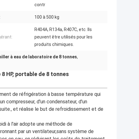
contr
:
100 à 500 kg
R404A, R134a, R407C, etc. Ils
gérant:
peuvent être utilisés pour les
produits chimiques.
iller à eau de laboratoire de 8 tonnes
,
 8 HP, portable de 8 tonnes
pement de réfrigération à basse température qui
d'un compresseur, d'un condensateur, d'un
ite., et réalise le but de refroidissement et de
.
idi à l'air adopte une méthode de
environnant par un ventilateur,sans système de
ces en eau, en réduisant les coûts de traitement