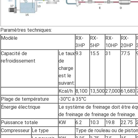
Paramètres techniques:
Modèle
RX-
RX-
RX-
RX-
3HP
5HP
10HP
20HP
Capacité de
Le taux
9.3
15.5
31
77.5
refroidissement
de
charge
est le
suivant:
Kcal/h
8,100
13,500
27,000
61,683
Plage de température
-30°C à 35°C
Énergie électrique
Le système de freinage doit être éq
de freinage de freinage de freinage.
Puissance totale
KW
6.2
10.3
19.8
22.75
Compresseur
Le type
Type de rouleau ou de pisto