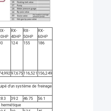
RX-
RX-
RX-
RX-
30HP
40HP
50HP
60HP
93
124
155
186
74,992
97,675
116,521
156,249
uipé d'un système de freinage
28.3
39.2
46.75
56.1
n hermétique