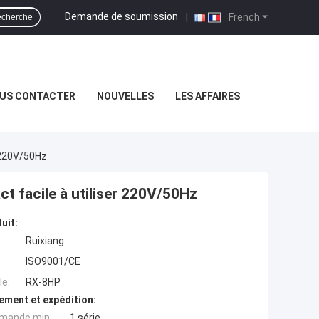
Demande de soumission
|
French
cherche
US CONTACTER
NOUVELLES
LES AFFAIRES
 220V/50Hz
t facile à utiliser 220V/50Hz
uit:
Ruixiang
ISO9001/CE
e:
RX-8HP
ement et expédition:
mande min:
1 série