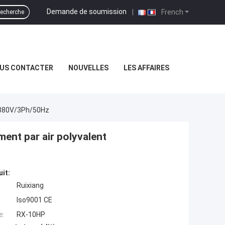
Demande de soumission
|
French
echerche
US CONTACTER
NOUVELLES
LES AFFAIRES
t 380V/3Ph/50Hz
ment par air polyvalent
uit:
Ruixiang
Iso9001 CE
e:
RX-10HP