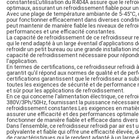
constantesL'utilisation du R404A assure que le refro
optimaux, assurant un refroidissement fiable pour un 
Avec une plage de température ambiante de 5-45°C, ce
pour fonctionner efficacement dans diverses conditi
peut maintenir de manière fiable les niveaux de refr
performances et une efficacité constantes.
La capacité de refroidissement de ce refroidisseur ref
qui le rend adapté à un large éventail d'applications 
refroidir un petit bureau ou une grande installation ind
capacité de refroidissement nécessaire pour répond
l'application.
En termes de certifications, ce refroidisseur refroidi à
garantit qu'il répond aux normes de qualité et de pe
certifications garantissent que le refroidisseur a subi
toutes les exigences de sécurité et de performance né
et sûr pour les applications de refroidissement.
En ce qui concerne l'alimentation électrique, ce refroi
380V/3Ph/50Hz, fournissant la puissance nécessair
refroidissement constantes.Les exigences en matièr
assurer une efficacité et des performances optimales
fonctionner de manière fiable et efficace dans diver
Dans l'ensemble, ce refroidisseur refroidi par air est
polyvalente et fiable qui offre une efficacité élevée
de caractéristiques qui le rendent adapté à un large é