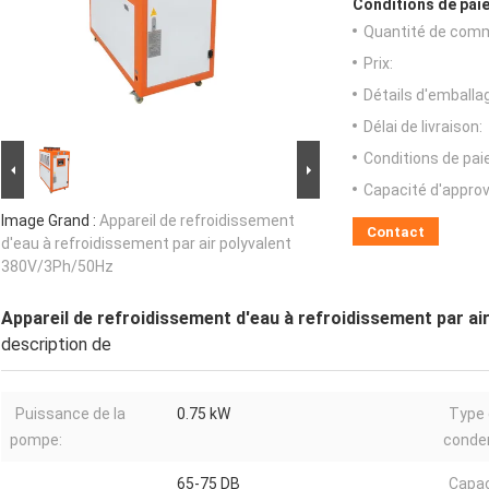
Conditions de paie
Quantité de com
Prix:
Détails d'emballa
Délai de livraison:
Conditions de pa
Capacité d'appro
Image Grand :
Appareil de refroidissement
Contact
d'eau à refroidissement par air polyvalent
380V/3Ph/50Hz
Appareil de refroidissement d'eau à refroidissement par a
description de
Puissance de la
0.75 kW
Type
pompe:
conde
65-75 DB
Capac