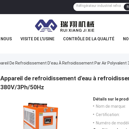
R
E NOUS
VISITE DE L'USINE
CONTRÔLE DE LA QUALITÉ
NO
areil De Refroidissement D'eau À Refroidissement Par Air Polyvalen
Appareil de refroidissement d'eau à refroidisse
380V/3Ph/50Hz
Détails sur le prod
Nom de marque:
Certification:
Numéro de modèl