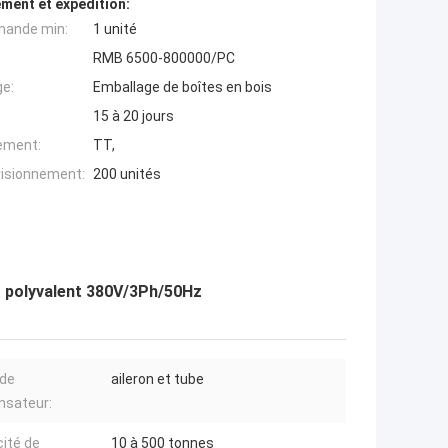
ment et expédition:
mande min:
1 unité
RMB 6500-800000/PC
ge:
Emballage de boîtes en bois
15 à 20 jours
iement:
TT,
visionnement:
200 unités
ir polyvalent 380V/3Ph/50Hz
 de
aileron et tube
nsateur:
ité de
10 à 500 tonnes