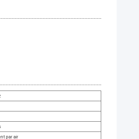
z
s
nt par air