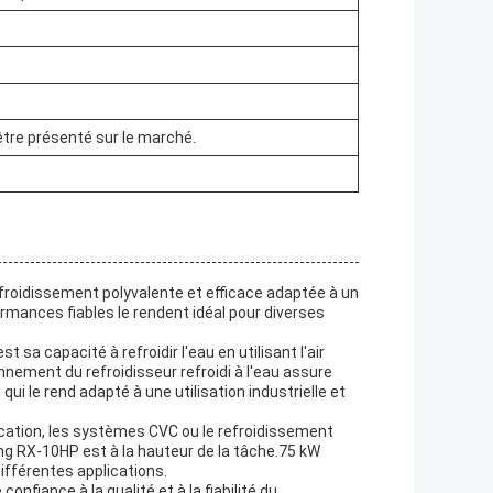
 être présenté sur le marché.
efroidissement polyvalente et efficace adaptée à un
rmances fiables le rendent idéal pour diverses
t sa capacité à refroidir l'eau en utilisant l'air
ement du refroidisseur refroidi à l'eau assure
i le rend adapté à une utilisation industrielle et
ication, les systèmes CVC ou le refroidissement
iang RX-10HP est à la hauteur de la tâche.75 kW
ifférentes applications.
onfiance à la qualité et à la fiabilité du