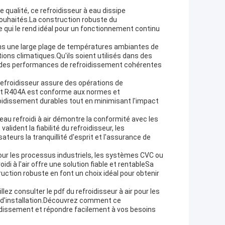
qualité, ce refroidisseur à eau dissipe
souhaités.La construction robuste du
e qui le rend idéal pour un fonctionnement continu
 dans une large plage de températures ambiantes de
ditions climatiques.Qu'ils soient utilisés dans des
fre des performances de refroidissement cohérentes
refroidisseur assure des opérations de
rant R404A est conforme aux normes et
roidissement durables tout en minimisant l'impact
'eau refroidi à air démontre la conformité avec les
lident la fiabilité du refroidisseur, les
ateurs la tranquillité d'esprit et l'assurance de
ur les processus industriels, les systèmes CVC ou
idi à l'air offre une solution fiable et rentableSa
ction robuste en font un choix idéal pour obtenir
illez consulter le pdf du refroidisseur à air pour les
es d'installation.Découvrez comment ce
oidissement et répondre facilement à vos besoins