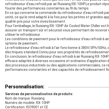
refroidisseur d'eau refroidi par air Ruixiang RX-10HP.Le produit r
fournir des performances constantes au fil du temps.
En ce qui concerne la commande du refroidisseur d'eau refroidi pa
unité, ce qui le rend adapté à la fois pour les petites et grandes ap
qualité-prix pour votre investissement.
Pour l'emballage, le Ruixiang RX-10HP Air Cooled Water Chiller est 
assurer un transport sûr et sécurisé.vous permettant de recevo
utiliser le refroidisseur.
Les conditions de paiement pour le refroidisseur d'eau refroidi à ai
options de paiement..
Le refroidisseur d'eau refroidi à l'air fonctionne à 380V/3Ph/50Hz,
électriques standard.Connu pour ses propriétés de refroidissemen
En conclusion, le refroidisseur d'eau refroidi à air Ruixiang RX-10H
efficace adaptée à diverses occasions et scénarios d'application du
des processus industriels ou des applications commerciales, ce re
performances constantes et des capacités de refroidissement fia
Personnalisation:
Services de personnalisation de produits:
Nom de marque: Ruixiang
Numéro de modèle: RX-10HP
Certification: ISO9001 et CE