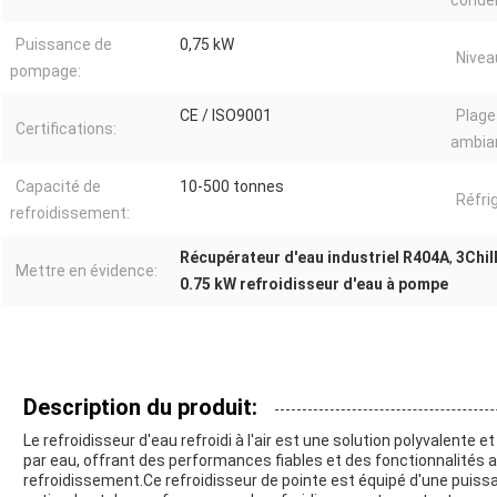
conde
Puissance de
0,75 kW
Niveau
pompage:
CE / ISO9001
Plage
Certifications:
ambia
Capacité de
10-500 tonnes
Réfri
refroidissement:
Récupérateur d'eau industriel R404A
,
3Chill
Mettre en évidence:
0.75 kW refroidisseur d'eau à pompe
Description du produit:
Le refroidisseur d'eau refroidi à l'air est une solution polyvalente 
par eau, offrant des performances fiables et des fonctionnalités 
refroidissement.Ce refroidisseur de pointe est équipé d'une puiss