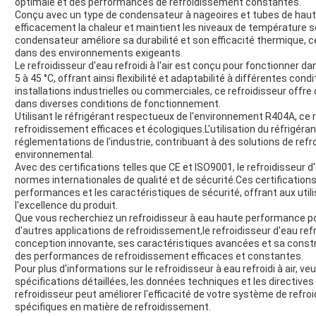
optimale et des performances de refroidissement constantes.
Conçu avec un type de condensateur à nageoires et tubes de haute 
efficacement la chaleur et maintient les niveaux de température 
condensateur améliore sa durabilité et son efficacité thermique, c
dans des environnements exigeants.
Le refroidisseur d'eau refroidi à l'air est conçu pour fonctionner
5 à 45 °C, offrant ainsi flexibilité et adaptabilité à différentes con
installations industrielles ou commerciales, ce refroidisseur of
dans diverses conditions de fonctionnement.
Utilisant le réfrigérant respectueux de l'environnement R404A, ce 
refroidissement efficaces et écologiques.L'utilisation du réfrigé
réglementations de l'industrie, contribuant à des solutions de ref
environnemental.
Avec des certifications telles que CE et ISO9001, le refroidisseur d
normes internationales de qualité et de sécurité.Ces certifications va
performances et les caractéristiques de sécurité, offrant aux utilis
l'excellence du produit.
Que vous recherchiez un refroidisseur à eau haute performance po
d'autres applications de refroidissement,le refroidisseur d'eau refro
conception innovante, ses caractéristiques avancées et sa constru
des performances de refroidissement efficaces et constantes.
Pour plus d'informations sur le refroidisseur à eau refroidi à air, veu
spécifications détaillées, les données techniques et les directiv
refroidisseur peut améliorer l'efficacité de votre système de refr
spécifiques en matière de refroidissement.