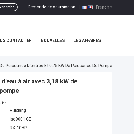
Demande de soumission
|
French
echerche
US CONTACTER
NOUVELLES
LES AFFAIRES
W De Puissance D'entrée Et 0,75 KW De Puissance De Pompe
 d'eau à air avec 3,18 kW de
e pompe
uit:
Ruixiang
Iso9001 CE
e:
RX-10HP