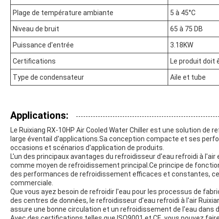
Plage de température ambiante
5 à 45°C
Niveau de bruit
65 à 75 DB
Puissance d'entrée
3.18KW
Certifications
Le produit doit
Type de condensateur
Aile et tube
Applications:
Le Ruixiang RX-10HP Air Cooled Water Chiller est une solution de r
large éventail d'applications.Sa conception compacte et ses perfo
occasions et scénarios d'application de produits.
L'un des principaux avantages du refroidisseur d'eau refroidi à l'air es
comme moyen de refroidissement principal.Ce principe de fonctionn
des performances de refroidissement efficaces et constantes, ce qu
commerciale.
Que vous ayez besoin de refroidir l'eau pour les processus de fabr
des centres de données, le refroidisseur d'eau refroidi à l'air Ruix
assure une bonne circulation et un refroidissement de l'eau dans d
Avec des certifications telles que ISO9001 et CE, vous pouvez faire c